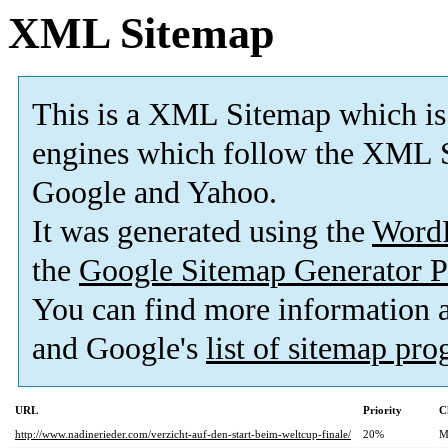
XML Sitemap
This is a XML Sitemap which is
engines which follow the XML S
Google and Yahoo.
It was generated using the
Word
the
Google Sitemap Generator P
You can find more information
and Google's
list of sitemap pr
URL
Priority
C
http://www.nadinerieder.com/verzicht-auf-den-start-beim-weltcup-finale/
20%
M