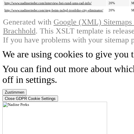
http://www.nadinerieder.com/interview-bei-rund-ums-rad-info/
20%
M
http://www.nadinerieder.com/sieg-beim-ischgl-ironbike-city-eliminator/
20%
M
Generated with
Google (XML) Sitemaps G
Brachhold
. This XSLT template is releas
If you have problems with your sitemap p
We are using cookies to give you t
You can find out more about whic
off in
settings
.
Zustimmen
Close GDPR Cookie Settings