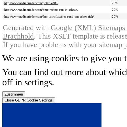
http://www.nadinerieder.com/polar-v800/
20%
http://www.nadinerieder.com/bmc-racing-cup-in-schaan/
20%
http://www.nadinerieder.com/fruhjahrsklassiker-rund-um-schonaich/
20%
Generated with
Google (XML) Sitemaps G
Brachhold
. This XSLT template is releas
If you have problems with your sitemap p
We are using cookies to give you t
You can find out more about whic
off in
settings
.
Zustimmen
Close GDPR Cookie Settings