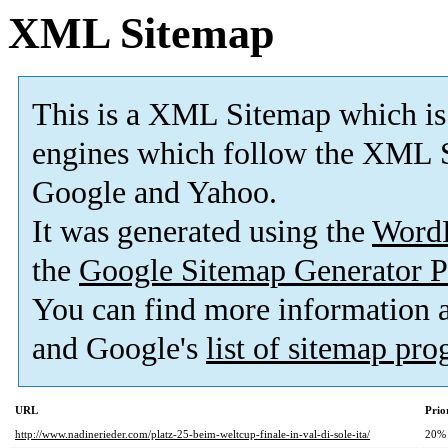
XML Sitemap
This is a XML Sitemap which is
engines which follow the XML S
Google and Yahoo.
It was generated using the
Word
the
Google Sitemap Generator P
You can find more information
and Google's
list of sitemap pr
URL
Prio
http://www.nadinerieder.com/platz-25-beim-weltcup-finale-in-val-di-sole-ita/
20%