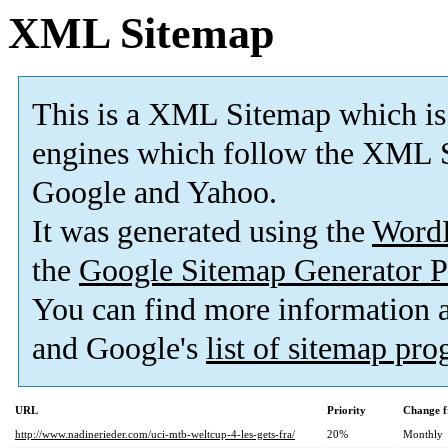
XML Sitemap
This is a XML Sitemap which is
engines which follow the XML S
Google and Yahoo.
It was generated using the
Word
the
Google Sitemap Generator P
You can find more information
and Google's
list of sitemap pr
URL
Priority
Change f
http://www.nadinerieder.com/uci-mtb-weltcup-4-les-gets-fra/
20%
Monthly