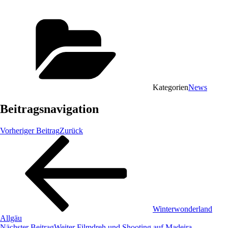
Kategorien
News
Beitragsnavigation
Vorheriger Beitrag
Zurück
Winterwonderland
Allgäu
Nächster Beitrag
Weiter
Filmdreh und Shooting auf Madeira